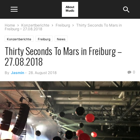
Home
Konzertberichte
Freiburg
Thirty Seconds To Mars in
Freiburg – 27.08.2018
Konzertberichte
Freiburg
News
Thirty Seconds To Mars in Freiburg –
27.08.2018
0
By
Jasmin
-
28. August 2018