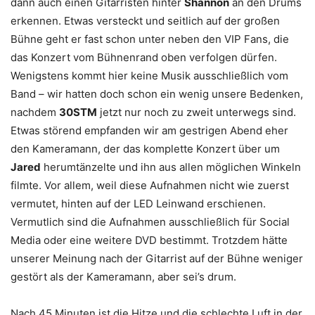
dann auch einen Gitarristen hinter
Shannon
an den Drums
erkennen. Etwas versteckt und seitlich auf der großen
Bühne geht er fast schon unter neben den VIP Fans, die
das Konzert vom Bühnenrand oben verfolgen dürfen.
Wenigstens kommt hier keine Musik ausschließlich vom
Band – wir hatten doch schon ein wenig unsere Bedenken,
nachdem
30STM
jetzt nur noch zu zweit unterwegs sind.
Etwas störend empfanden wir am gestrigen Abend eher
den Kameramann, der das komplette Konzert über um
Jared
herumtänzelte und ihn aus allen möglichen Winkeln
filmte. Vor allem, weil diese Aufnahmen nicht wie zuerst
vermutet, hinten auf der LED Leinwand erschienen.
Vermutlich sind die Aufnahmen ausschließlich für Social
Media oder eine weitere DVD bestimmt. Trotzdem hätte
unserer Meinung nach der Gitarrist auf der Bühne weniger
gestört als der Kameramann, aber sei’s drum.
Nach 45 Minuten ist die Hitze und die schlechte Luft in der