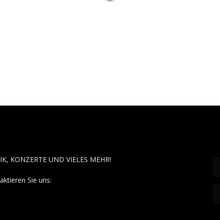
OUT MUSÏC
F
IK, KONZERTE UND VIELES MEHR!
aktieren Sie uns:
contact@aboutmusiic.com