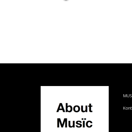
AB
MUS
Kont