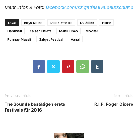
Mehr Infos & Foto:
facebook.com/szigetfestivaldeutschland
TAGS
Boys Noize
Dillon Francis
DJ Sliink
Fidlar
Hardwell
Kaiser Chiefs
Manu Chao
Movits!
Punnay Massif
Sziget Festival
Vanai
Previous article
Next article
The Sounds bestätigen erste
R.I.P. Roger Cicero
Festivals für 2016