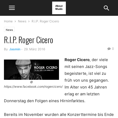
Home
News
R.I.P. Roger Cicero
News
R.I.P. Roger Cicero
0
By
Jasmin
-
29. März 2016
Roger Cicero
, der viele
mit seinen Jazz-Songs
begeisterte, ist viel zu
früh von uns gegangen.
©
Im Alter von 45 Jahren
https://www.facebook.com/rogercicero/
erlag er am letzten
Donnerstag den Folgen eines Hirninfarktes.
Bereits im November wurden alle Konzerttermine bis Ende