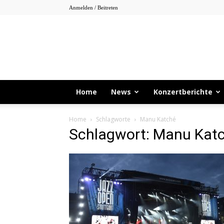
Anmelden / Beitreten
Home
News
Konzertberichte
Home
Schlagworte
Manu Katché
Schlagwort: Manu Kat