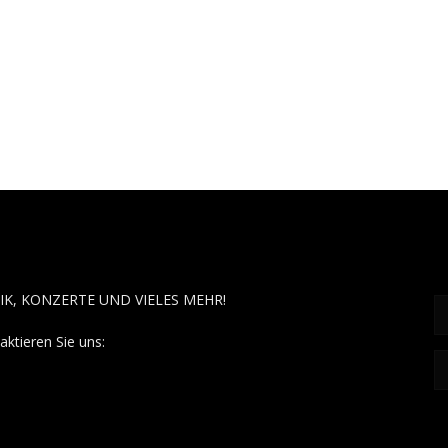
OUT MUSÏC
F
IK, KONZERTE UND VIELES MEHR!
aktieren Sie uns:
contact@aboutmusiic.com