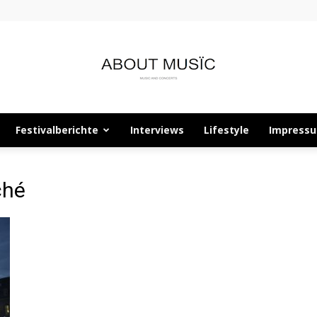
Festivalberichte
Interviews
Lifestyle
Impress
About
ché
Musïc