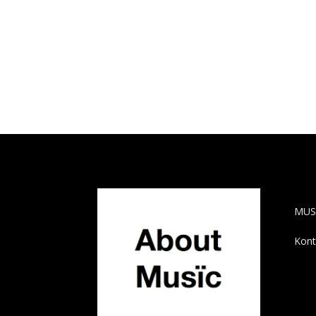
AB
MUS
Kont