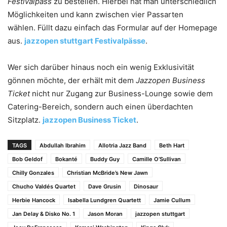
Festivalpass
zu bestellen. Hierbei hat man unterschiedlich
Möglichkeiten und kann zwischen vier Passarten
wählen. Füllt dazu einfach das Formular auf der Homepage
aus.
jazzopen stuttgart Festivalpässe
.
Wer sich darüber hinaus noch ein wenig Exklusivität
gönnen möchte, der erhält mit dem
Jazzopen Business
Ticket
nicht nur Zugang zur Business-Lounge sowie dem
Catering-Bereich, sondern auch einen überdachten
Sitzplatz.
jazzopen Business Ticket
.
TAGS
Abdullah Ibrahim
Allotria Jazz Band
Beth Hart
Bob Geldof
Bokanté
Buddy Guy
Camille O’Sullivan
Chilly Gonzales
Christian McBride’s New Jawn
Chucho Valdés Quartet
Dave Grusin
Dinosaur
Herbie Hancock
Isabella Lundgren Quartett
Jamie Cullum
Jan Delay & Disko No. 1
Jason Moran
jazzopen stuttgart