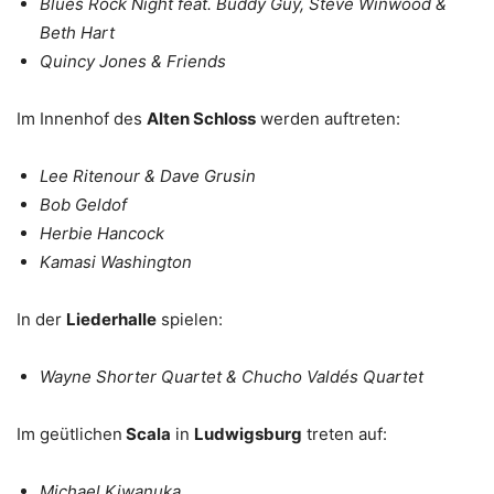
Blues Rock Night feat. Buddy Guy, Steve Winwood &
Beth Hart
Quincy Jones & Friends
Im Innenhof des
Alten Schloss
werden auftreten:
Lee Ritenour & Dave Grusin
Bob Geldof
Herbie Hancock
Kamasi Washington
In der
Liederhalle
spielen:
Wayne Shorter Quartet & Chucho Valdés Quartet
Im geütlichen
Scala
in
Ludwigsburg
treten auf:
Michael Kiwanuka