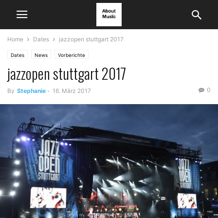
Home
Dates
jazzopen stuttgart 2017
Dates
News
Vorberichte
jazzopen stuttgart 2017
0
By
Stephanie
-
16. März 2017