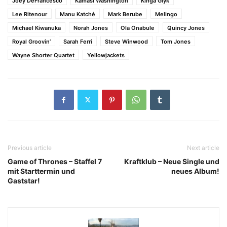
Joey DeFrancesco
Kamasi Washington
Kinga Glyk
Lee Ritenour
Manu Katché
Mark Berube
Melingo
Michael Kiwanuka
Norah Jones
Ola Onabule
Quincy Jones
Royal Groovin’
Sarah Ferri
Steve Winwood
Tom Jones
Wayne Shorter Quartet
Yellowjackets
Previous article
Next article
Game of Thrones – Staffel 7
Kraftklub – Neue Single und
mit Starttermin und
neues Album!
Gaststar!