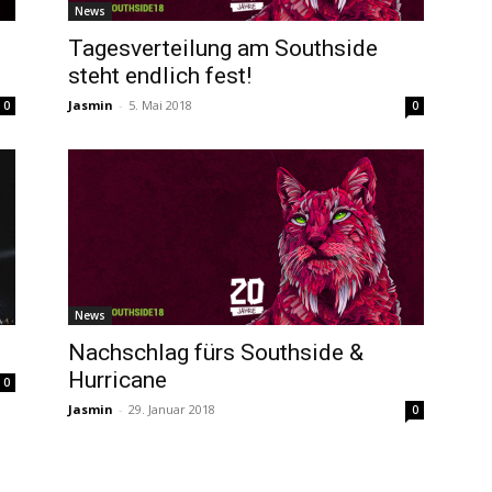
News
Tagesverteilung am Southside
steht endlich fest!
Jasmin
-
5. Mai 2018
0
0
News
Nachschlag fürs Southside &
Hurricane
0
Jasmin
-
29. Januar 2018
0