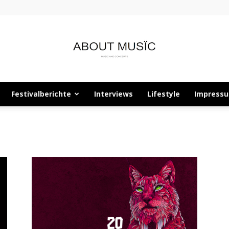
Festivalberichte
Interviews
Lifestyle
Impress
About
p
Musïc