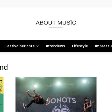
Festivalberichte
Interviews
Lifestyle
Impress
About
and
Musïc