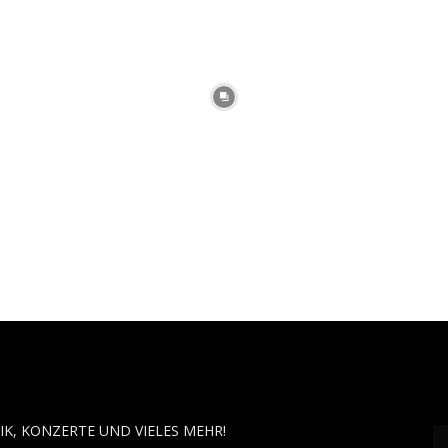
OUT MUSÏC
F
IK, KONZERTE UND VIELES MEHR!