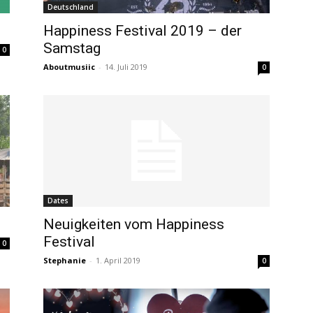
Deutschland
Happiness Festival 2019 – der
Samstag
0
Aboutmusiic
-
14. Juli 2019
0
Dates
Neuigkeiten vom Happiness
Festival
0
Stephanie
-
1. April 2019
0