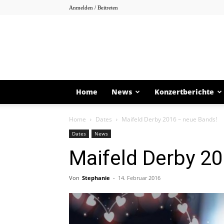
Anmelden / Beitreten
Home
News
Konzertberichte
Home
Dates
Maifeld Derby 2016 – neue Bands!
Dates
News
Maifeld Derby 2
Von
Stephanie
-
14. Februar 2016