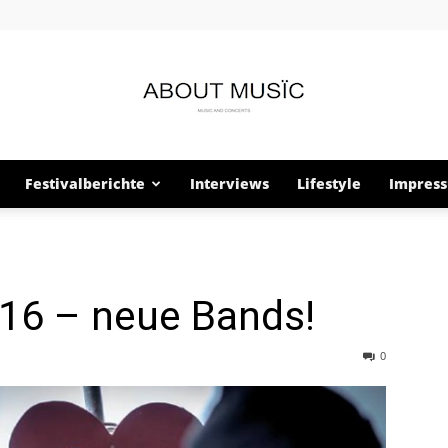
Festivalberichte
Interviews
Lifestyle
Impres
About
016 – neue Bands!
Musïc
0