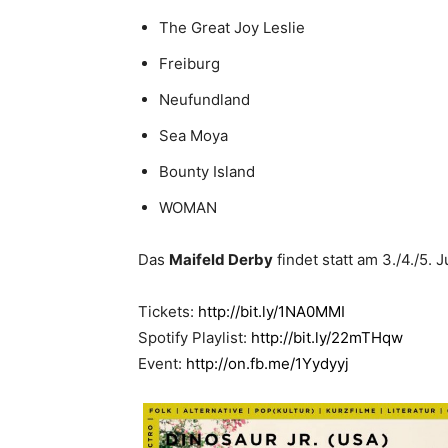
The Great Joy Leslie
Freiburg
Neufundland
Sea Moya
Bounty Island
WOMAN
Das
Maifeld Derby
findet statt am 3./4./5.
Tickets:
http://bit.ly/1NA0MMI
Spotify Playlist:
http://bit.ly/22mTHqw
Event:
http://on.fb.me/1Yydyyj