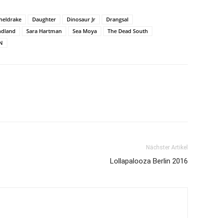
heldrake
Daughter
Dinosaur Jr
Drangsal
ndland
Sara Hartman
Sea Moya
The Dead South
N
Nächster Artikel
Lollapalooza Berlin 2016