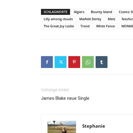
SCHLAGWORTE
Algiers
Bounty Island
Cosmo S
Lilly among clouds
Maifeld Derby
Metz
Neufu
The Great Joy Leslie
Trend
White Fence
WOMA
Vorheriger Artikel
James Blake neue Single
Stephanie