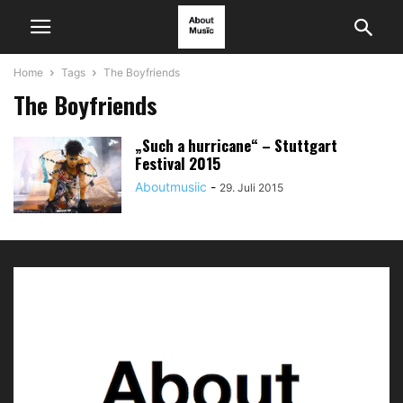
Home
Tags
The Boyfriends
The Boyfriends
„Such a hurricane“ – Stuttgart
Festival 2015
Aboutmusiic
-
29. Juli 2015