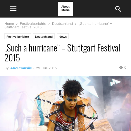
Home
Festivalberichte
Deutschland
„Such a hurricane“ –
Stuttgart Festival 2015
Festivalberichte
Deutschland
News
„Such a hurricane“ – Stuttgart Festival
2015
0
By
Aboutmusiic
-
29. Juli 2015