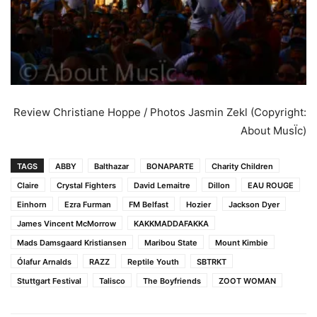
Review Christiane Hoppe / Photos Jasmin Zekl (Copyright:
About MusÏc)
TAGS
ABBY
Balthazar
BONAPARTE
Charity Children
Claire
Crystal Fighters
David Lemaitre
Dillon
EAU ROUGE
Einhorn
Ezra Furman
FM Belfast
Hozier
Jackson Dyer
James Vincent McMorrow
KAKKMADDAFAKKA
Mads Damsgaard Kristiansen
Maribou State
Mount Kimbie
Ólafur Arnalds
RAZZ
Reptile Youth
SBTRKT
Stuttgart Festival
Talisco
The Boyfriends
ZOOT WOMAN