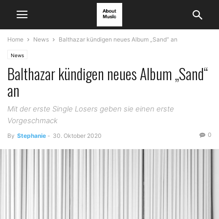
Home
News
Balthazar kündigen neues Album „Sand“ an
News
Balthazar kündigen neues Album „Sand“
an
Mit der erste Single Losers geben sie einen erste
Vorgeschmack
0
By
Stephanie
-
30. Oktober 2020