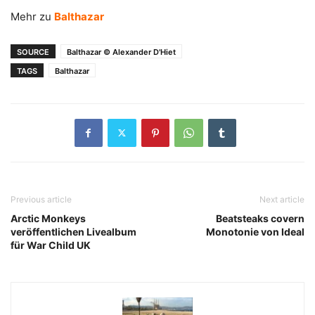
Mehr zu
Balthazar
SOURCE
Balthazar © Alexander D'Hiet
TAGS
Balthazar
Previous article
Next article
Arctic Monkeys
Beatsteaks covern
veröffentlichen Livealbum
Monotonie von Ideal
für War Child UK