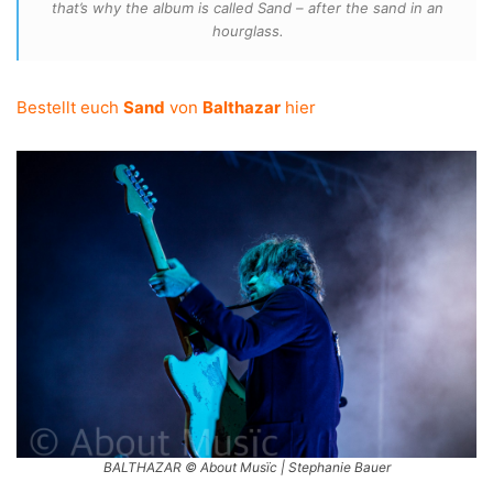
that’s why the album is called Sand – after the sand in an
hourglass.
Bestellt euch
Sand
von
Balthazar
hier
BALTHAZAR © About Musïc | Stephanie Bauer