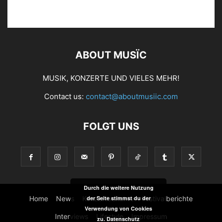
ABOUT MUSÏC
MUSIK, KONZERTE UND VIELES MEHR!
Contact us:
contact@aboutmusiic.com
FOLGT UNS
Durch die weitere Nutzung
Home
News
Konzertberichte
Festivalberichte
der Seite stimmst du der
Verwendung von Cookies
Interviews
Lifestyle
Impressum
zu.
Datenschutz