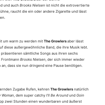
ind und auch
Brooks Nielsen
ist nicht die extrovertierte
ühne, raucht die ein oder andere Zigarette und lässt
ben.
eit um warm zu werden mit
The Growlers
aber lässt
f diese außergewöhnliche Band, die ihre Musik lebt.
präsentieren sämtliche Songs aus ihren sechs
gt Frontmann
Brooks Nielsen
, der sich immer wieder
n an, dass sie nun dringend eine Pause benötigen.
rdernden Zugabe Rufen, kehren
The Growlers
natürlich
w Woman
, dem super catchy
I’ll Be Around
und
Goin
app zwei Stunden einen wunderbaren und äußerst