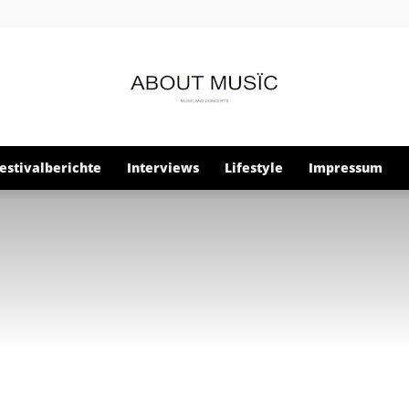
estivalberichte
Interviews
Lifestyle
Impressum
About
Musïc