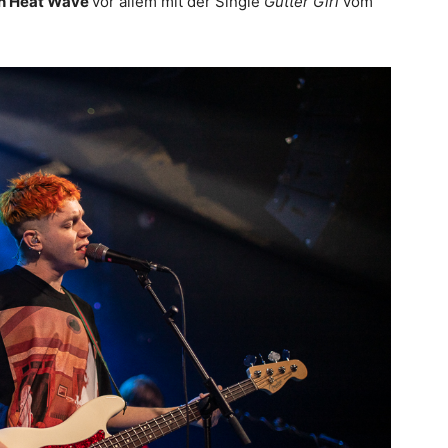
sh Heat Wave
vor allem mit der Single
Gutter Girl
vom