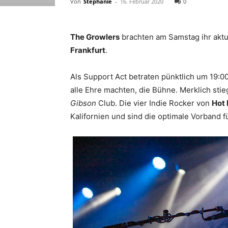
Von
Stephanie
-
16. Februar 2020
0
The Growlers
brachten am Samstag ihr akt
Frankfurt
.
Als Support Act betraten pünktlich um 19:0
alle Ehre machten, die Bühne. Merklich sti
Gibson
Club. Die vier Indie Rocker von
Hot 
Kalifornien und sind die optimale Vorband f