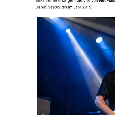
Bekanntheit erlangten die vier von
Hot Fla
Debüt
Neapolitan
im Jahr 2015.