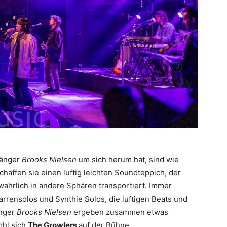
Sänger
Brooks Nielsen
um sich herum hat, sind wie
schaffen sie einen luftig leichten Soundteppich, der
wahrlich in andere Sphären transportiert. Immer
rrensolos und Synthie Solos, die luftigen Beats und
änger
Brooks Nielsen
ergeben zusammen etwas
ohl sich
The Growlers
auf der Bühne