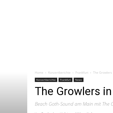
Home
Konzertberichte
Frankfurt
The Growlers 
Konzertberichte
Frankfurt
News
The Growlers in
Beach Goth-Sound am Main mit The Gr