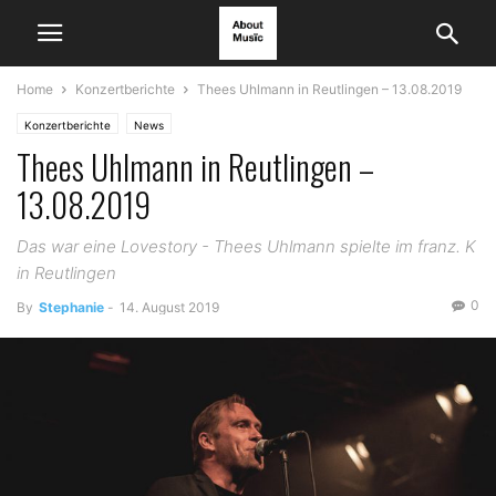
Home
Konzertberichte
Thees Uhlmann in Reutlingen – 13.08.2019
Konzertberichte
News
Thees Uhlmann in Reutlingen –
13.08.2019
Das war eine Lovestory - Thees Uhlmann spielte im franz. K
in Reutlingen
0
By
Stephanie
-
14. August 2019