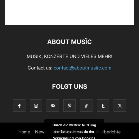
ABOUT MUSÏC
MUSIK, KONZERTE UND VIELES MEHR!
Contact us:
contact@aboutmusiic.com
FOLGT UNS
Durch die weitere Nutzung
Home
News
Konzertberichte
Festivalberichte
der Seite stimmst du der
Verwendung von Cookies