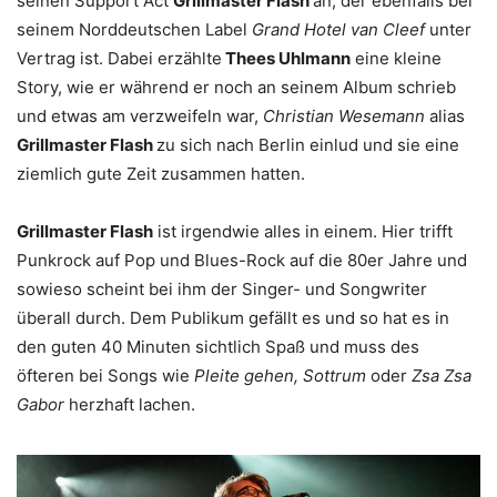
seinen Support Act
Grillmaster Flash
an, der ebenfalls bei
seinem Norddeutschen Label
Grand Hotel van Cleef
unter
Vertrag ist. Dabei erzählte
Thees Uhlmann
eine kleine
Story, wie er während er noch an seinem Album schrieb
und etwas am verzweifeln war,
Christian Wesemann
alias
Grillmaster Flash
zu sich nach Berlin einlud und sie eine
ziemlich gute Zeit zusammen hatten.
Grillmaster Flash
ist irgendwie alles in einem. Hier trifft
Punkrock auf Pop und Blues-Rock auf die 80er Jahre und
sowieso scheint bei ihm der Singer- und Songwriter
überall durch. Dem Publikum gefällt es und so hat es in
den guten 40 Minuten sichtlich Spaß und muss des
öfteren bei Songs wie
Pleite gehen, Sottrum
oder
Zsa Zsa
Gabor
herzhaft lachen.