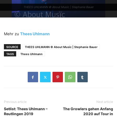
THEES UHLMANN © About Musïc | Stephanie Bauer
Mehr zu
Thees Uhlmann
SOURCE
THEES UHLMANN © About Musïc | Stephanie Bauer
TAGS
Thees Uhlmann
Previous article
Next article
Setlist: Thees Uhlmann –
The Growlers gehen Anfang
Reutlingen 2019
2020 auf Tour in