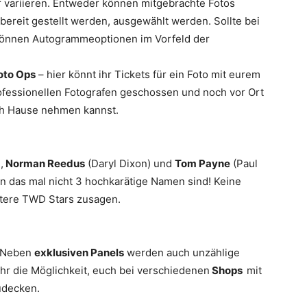
r variieren. Entweder können mitgebrachte Fotos
bereit gestellt werden, ausgewählt werden. Sollte bei
 können Autogrammeoptionen im Vorfeld der
oto Ops
– hier könnt ihr Tickets für ein Foto mit eurem
ofessionellen Fotografen geschossen und noch vor Ort
ach Hause nehmen kannst.
,
Norman Reedus
(Daryl Dixon) und
Tom Payne
(Paul
n das mal nicht 3 hochkarätige Namen sind! Keine
itere TWD Stars zusagen.
! Neben
exklusiven Panels
werden auch unzählige
r die Möglichkeit, euch bei verschiedenen
Shops
mit
udecken.