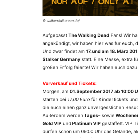
© walkerstalkercon.de/
Aufgepasst
The Walking Dead
Fans! Wir ha
angekündigt, wir haben hier was für euch, d
Und zwar findet am
17. und am 18. März 20
Stalker Germany
statt. Eine Messe, extra fü
großen Erfolg feierte! Wir haben euch daz
Vorverkauf und Tickets:
Morgen, am
01. September 2017 ab 10:00 U
starten bei
17,00 Euro
für Kindertickets un
die euch einen ganz unvergesslichen Besu
Außerdem werden
Tages
– sowie
Wochenen
Gold VIP
und
Platinum VIP
gestaffelt. VIP T
dürfen schon um 09:00 Uhr das Gelände, al