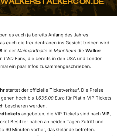
ben es euch ja bereits
Anfang des Jahres
as euch die freudentränen ins Gesicht treiben wird.
18
in der
Maimarkthalle
in
Mannheim
die
Walker
r
TWD
Fans, die bereits in den USA und London
u mal ein paar Infos zusammengeschrieben.
hr
startet der offizielle Ticketverkauf. Die Preise
d gehen hoch bis
1.635,00 Euro
für Platin-VIP Tickets,
ch bescheren werden.
dtickets
angeboten, die VIP Tickets sind nach
VIP
,
icket Besitzer haben an beiden Tagen Zutritt und
so 90 Minuten vorher, das Gelände betreten.