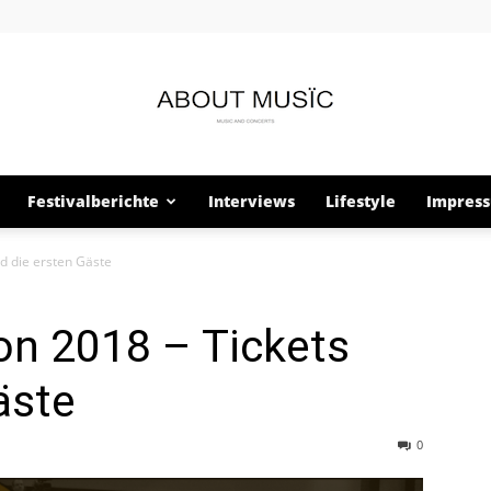
Festivalberichte
Interviews
Lifestyle
Impres
About
d die ersten Gäste
on 2018 – Tickets
Musïc
äste
0