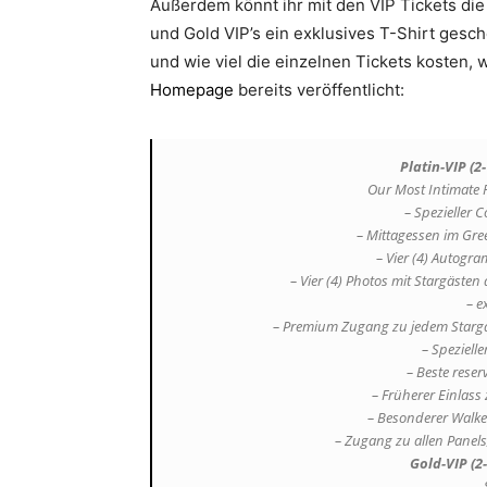
Außerdem könnt ihr mit den VIP Tickets di
und Gold VIP’s ein exklusives T-Shirt gesch
und wie viel die einzelnen Tickets kosten, 
Homepage
bereits veröffentlicht:
Platin-VIP (2
Our Most Intimate F
– Spezieller 
– Mittagessen im G
– Vier (4) Autogr
– Vier (4) Photos mit Stargäste
– e
– Premium Zugang zu jedem Starga
– Speziell
– Beste reserv
– Früherer Einlass
– Besonderer Walker
– Zugang zu allen Panel
Gold-VIP (2-