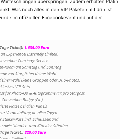
e Warteschlangen überspringen. Zudem erhalten Platin
enkt. Was noch alles in den VIP Paketen mit drin ist
wurde im
offiziellen Facebookevent
und auf der
-Tage Ticket):
1.635,00 Euro
an Experience! Extremely Limited!
Convention Concierge Service
reen-Room am Samstag und Sonntag
amme von Stargästen deiner Wahl
n deiner Wahl (keine Gruppen oder Duo-Photos)
xklusives VIP-Shirt
st für Photo-Op & Autogramme (1x pro Stargast)
er Convention Badge (Pin)
ierte Plätze bei allen Panels
 zur Veranstaltung an allen Tagen
 Stalker-Pass incl. Schlüsselband
s, sowie Händler- und Künstler-Ständen
Tage Ticket):
820,00 Euro
Streng limitiert!