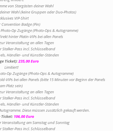
amme von Stargästen deiner Wahl
n deiner Wahl (keine Gruppen oder Duo-Photos)
xklusives VIP-Shirt
er Convention Badge (Pin)
 & Photo-Op Zugänge (Photo-Ops & Autogramme)
irekt hinter Platin-VIPs bei allen Panels
 zur Veranstaltung an allen Tagen
 Stalker-Pass incl. Schlüsselband
nels, Händler- und Künstler-Ständen
ge Ticket):
235,00 Euro
Limitiert!
Photo-Op Zugänge (Photo-Ops & Autogramme)
Gold-VIPs bei allen Panels (bitte 15 Minuten vor Beginn der Panels
am Platz sein)
 zur Veranstaltung an allen Tagen
 Stalker-Pass incl. Schlüsselband
nels, Händler- und Künstler-Ständen
r Autogramme. Diese müssen zusätzlich gekauft werden.
 Ticket:
106,00 Euro
ur Veranstaltung am Samstag und Sonntag
 Stalker-Pass incl. Schlüsselband