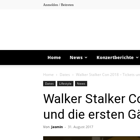
Anmelden / Beitreten
Home
News
Konzertberichte
Home
Dates
Walker Stalker Con 2018 – Tickets un
Dates
Lifestyle
News
Walker Stalker C
und die ersten G
Von
Jasmin
-
31. August 2017