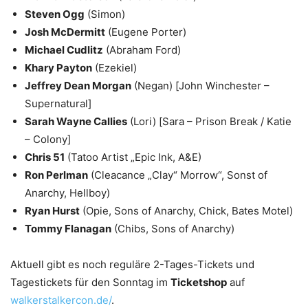
Steven Ogg
(Simon)
Josh McDermitt
(Eugene Porter)
Michael Cudlitz
(Abraham Ford)
Khary Payton
(Ezekiel)
Jeffrey Dean Morgan
(Negan) [John Winchester –
Supernatural]
Sarah Wayne Callies
(Lori) [Sara – Prison Break / Katie
– Colony]
Chris 51
(Tatoo Artist „Epic Ink, A&E)
Ron Perlman
(Cleacance „Clay“ Morrow“, Sonst of
Anarchy, Hellboy)
Ryan Hurst
(Opie, Sons of Anarchy, Chick, Bates Motel)
Tommy Flanagan
(Chibs, Sons of Anarchy)
Aktuell gibt es noch reguläre 2-Tages-Tickets und
Tagestickets für den Sonntag im
Ticketshop
auf
walkerstalkercon.de/
.