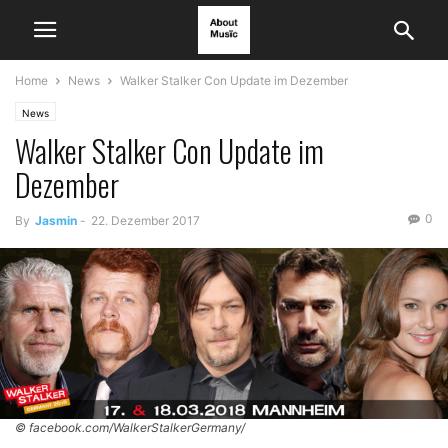
Home
News
Walker Stalker Con Update im Dezember
News
Walker Stalker Con Update im
Dezember
0
By
Jasmin
-
22. Dezember 2017
© facebook.com/WalkerStalkerGermany/