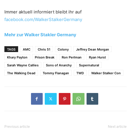
Immer aktuell informiert bleibt ihr auf
facebook.com/WalkerStalkerGermany
Mehr zur Walker Stakler Germany
TAGS
AMC
Chris 51
Colony
Jeffrey Dean Morgan
Khary Payton
Prison Break
Ron Perlman
Ryan Hurst
Sarah Wayne Callies
Sons of Anarchy
Supernatural
The Walking Dead
Tommy Flanagan
TWD
Walker Stalker Con
Previous article
Next article