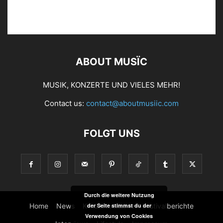
ABOUT MUSÏC
MUSIK, KONZERTE UND VIELES MEHR!
Contact us:
contact@aboutmusiic.com
FOLGT UNS
Durch die weitere Nutzung
der Seite stimmst du der
Home
News
Konzertberichte
Festivalberichte
Verwendung von Cookies