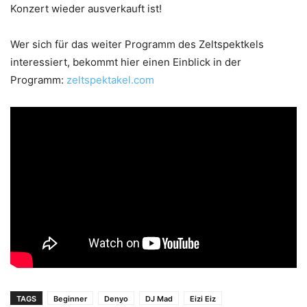
Konzert wieder ausverkauft ist!
Wer sich für das weiter Programm des Zeltspektkels
interessiert, bekommt hier einen Einblick in der
Programm:
zeltspektakel.com
TAGS
Beginner
Denyo
DJ Mad
Eizi Eiz