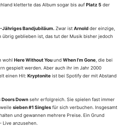
chland kletterte das Album sogar bis auf
Platz 5
der
-Jähriges Bandjubiläum.
Zwar ist
Arnold
der einzige,
übrig geblieben ist, das tut der Musik bisher jedoch
n wohl
Here Without You
und
When I’m Gone
, die bei
rn gespielt werden. Aber auch ihr im Jahr 2000
lt einen Hit:
Kryptonite
ist bei Spotify der mit Abstand
3 Doors Down
sehr erfolgreich. Sie spielen fast immer
rweile
sieben #1 Singles
für sich verbuchen. Insgesamt
rhalten und gewannen mehrere Preise. Ein Grund
– Live anzusehen.