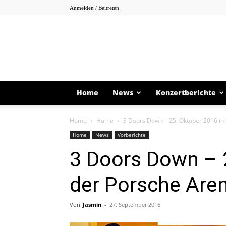
Anmelden / Beitreten
Home
News
Konzertberichte
Home
Home
3 Doors Down – 25. Oktober 2016 in
Home
News
Vorberichte
3 Doors Down – 
der Porsche Are
Von
Jasmin
-
27. September 2016