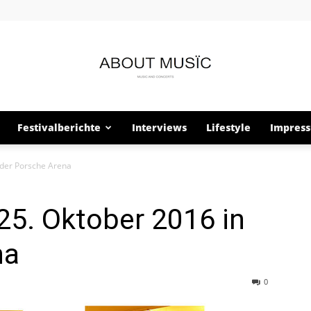
Festivalberichte
Interviews
Lifestyle
Impres
About
 der Porsche Arena
25. Oktober 2016 in
Musïc
na
0