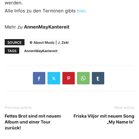
werden.
Alle Infos zu den Terminen gibts
hier
.
Mehr zu
AnnenMayKantereit
SOURCE
© About Musïc | J. Zekl
TAGS
AnnenMayKantereit
Previous article
Next article
Fettes Brot sind mit neuem
Friska Viljor mit neuem Song
Album und einer Tour
„My Name Is“
zurück!