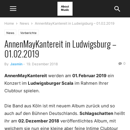
Home
News
AnnenMayKantereit in Ludwigsburg – 01.02.2019
News
Vorberichte
AnnenMayKantereit in Ludwigsburg –
01.02.2019
0
By
Jasmin
-
19. Dezember 2018
AnnenMayKantereit
werden am
01. Februar 2019
ein
Konzert im
Ludwigsburger Scala
im Rahmen Ihrer
Clubtour spielen.
Die Band aus Köln ist mit neuem Album zurück und so
auch auf den Bühnen Deutschlands.
Schlagschatten
heißt
ihr am
02. Dezember 2018
veröffentlichtes Album, mit
welchem sie nun eine kleine aber feine Intime Clubtour