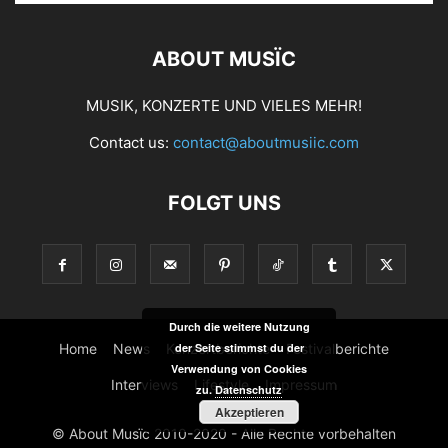
ABOUT MUSÏC
MUSIK, KONZERTE UND VIELES MEHR!
Contact us:
contact@aboutmusiic.com
FOLGT UNS
Durch die weitere Nutzung
Home
News
Konzertberichte
Festivalberichte
der Seite stimmst du der
Verwendung von Cookies
Interviews
Lifestyle
Impressum
zu.
Datenschutz
Akzeptieren
© About Musïc 2010-2020 - Alle Rechte vorbehalten