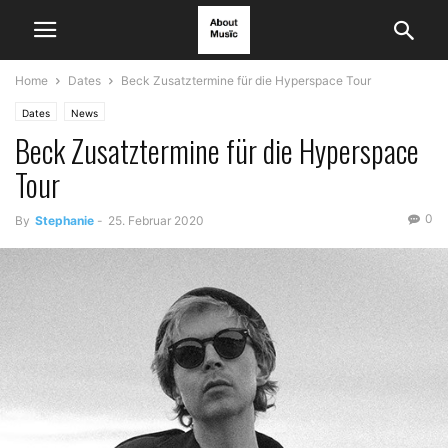
Home
Dates
Beck Zusatztermine für die Hyperspace Tour
Dates
News
Beck Zusatztermine für die Hyperspace
Tour
0
By
Stephanie
-
25. Februar 2020