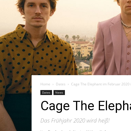
Home
Dates
Cage The Elephant im Februar 2020 
Dates
News
Cage The Eleph
Das Frühjahr 2020 wird heiß!