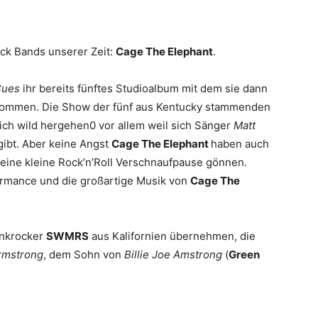
ck Bands unserer Zeit:
Cage The Elephant
.
Cues
ihr bereits fünftes Studioalbum mit dem sie dann
 kommen. Die Show der fünf aus Kentucky stammenden
lich wild hergehen0 vor allem weil sich Sänger
Matt
gibt. Aber keine Angst
Cage The Elephant
haben auch
 eine kleine Rock’n’Roll Verschnaufpause gönnen.
ormance und die großartige Musik von
Cage The
unkrocker
SWMRS
aus Kalifornien übernehmen, die
rmstrong
, dem Sohn von
Billie Joe Amstrong
(
Green