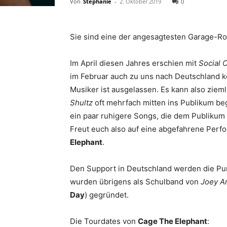
Von
Stephanie
-
2. Oktober 2019
0
Sie sind eine der angesagtesten Garage-Ro
Im April diesen Jahres erschien mit
Social 
im Februar auch zu uns nach Deutschland
Musiker ist ausgelassen. Es kann also ziem
Shultz
oft mehrfach mitten ins Publikum be
ein paar ruhigere Songs, die dem Publikum
Freut euch also auf eine abgefahrene Perf
Elephant
.
Den Support in Deutschland werden die P
wurden übrigens als Schulband von
Joey A
Day
) gegründet.
Die Tourdates von
Cage The Elephant
: