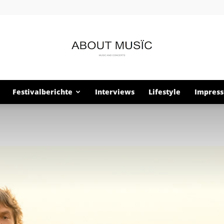
Festivalberichte
Interviews
Lifestyle
Impres
About
Musïc