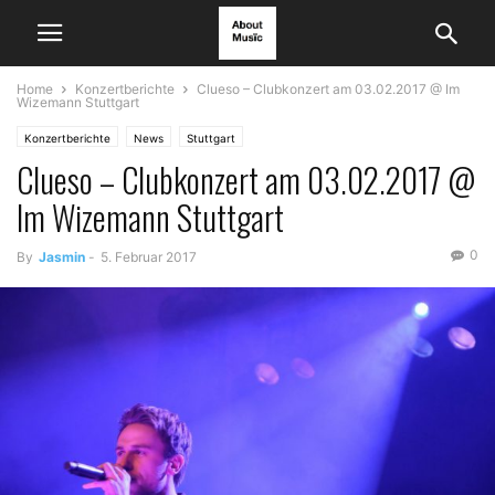
Home
Konzertberichte
Clueso – Clubkonzert am 03.02.2017 @ Im
Wizemann Stuttgart
Konzertberichte
News
Stuttgart
Clueso – Clubkonzert am 03.02.2017 @
Im Wizemann Stuttgart
0
By
Jasmin
-
5. Februar 2017