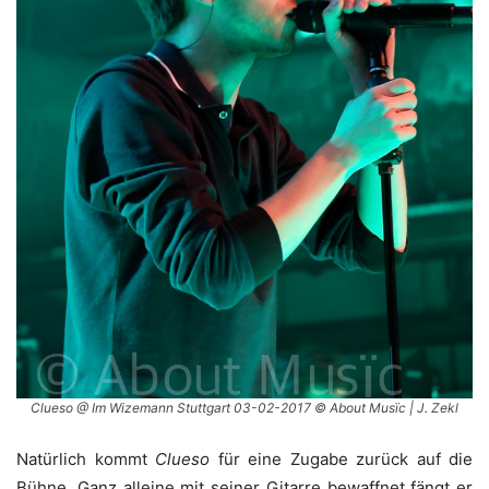
Clueso @ Im Wizemann Stuttgart 03-02-2017 © About Musïc | J. Zekl
Natürlich kommt
Clueso
für eine Zugabe zurück auf die
Bühne. Ganz alleine mit seiner Gitarre bewaffnet fängt er