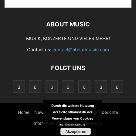
ABOUT MUSÏC
MUSIK, KONZERTE UND VIELES MEHR!
Contact us:
contact@aboutmusiic.com
FOLGT UNS
Durch die weitere Nutzung
der Seite stimmst du der
Home
News
Konzertberichte
Festivalberichte
Verwendung von Cookies
Interviews
Lifestyle
Impressum
zu.
Datenschutz
Akzeptieren