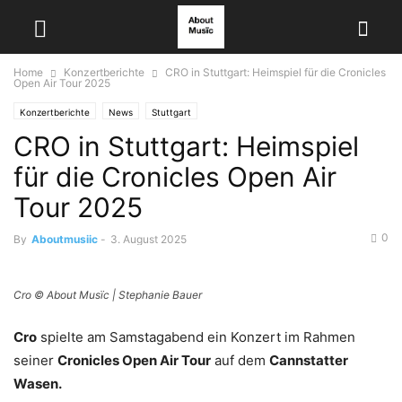
Home
Konzertberichte
CRO in Stuttgart: Heimspiel für die Cronicles
Open Air Tour 2025
Konzertberichte
News
Stuttgart
CRO in Stuttgart: Heimspiel
für die Cronicles Open Air
Tour 2025
0
By
Aboutmusiic
-
3. August 2025
Cro © About Musïc | Stephanie Bauer
Cro
spielte am Samstagabend ein Konzert im Rahmen
seiner
Cronicles Open Air Tour
auf dem
Cannstatter
Wasen.