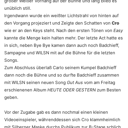
großer Weißer Vorhang auf der Bühne und lang blieb es
unüblich still.
Irgendwann wurde ein weißter Lichtstrahl von hinten auf
den Vorgang projeziert und Zeigte den Schatten von
Cro
wie er an den Keys steht. Nach den ersten Tönen von
Easy
kannte die Menge kein halten mehr. Der letzte Act hatte es
in sich, neben Bye Bye kamen dann auch noch Badchieff,
Sampagne und WILSN mit auf die Bühne für die letzten
Songs.
Zum Abschluss überlaß Carlo seinem Kumpel Badchieff
dann noch die Bühne und so durfte Badchieff zusammen
mit WILSN seinen neuen Song
Gut Aus
vom am Freitag
erschienenen Album
HEUTE ODER GESTERN
zum Besten
geben.
Vor der Zugabe gab es dann nochmal einen kleinen
Videoeinspieler, währenddessen sich Cro klammheimlich
mit Silberner Maske durchs Publikum zur B-Stage schlich