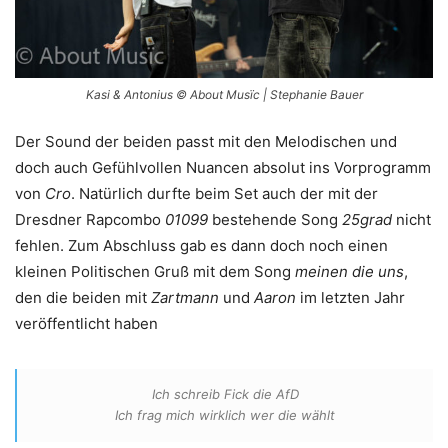
Kasi & Antonius © About Musïc | Stephanie Bauer
Der Sound der beiden passt mit den Melodischen und
doch auch Gefühlvollen Nuancen absolut ins Vorprogramm
von
Cro
. Natürlich durfte beim Set auch der mit der
Dresdner Rapcombo
01099
bestehende Song
25grad
nicht
fehlen. Zum Abschluss gab es dann doch noch einen
kleinen Politischen Gruß mit dem Song
meinen die uns
,
den die beiden mit
Zartmann
und
Aaron
im letzten Jahr
veröffentlicht haben
Ich schreib Fick die AfD
Ich frag mich wirklich wer die wählt