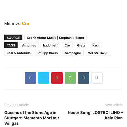
Mehr zu
Cro
SOURCE
Cro © About Musïc | Stephanie Bauer
TAGS
Antonius
badchieff
Cro
Greta
Kasi
Kasi & Antonius
Philipp Braun
Sampagne
WILSN. Danju
Previous article
Next article
Queens of the Stone Age in
Neuer Song: LOSTBOI LINO –
Stuttgart: Memento Mori mit
Kein Plan
Vollgas