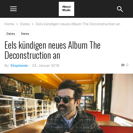
Home
Dates
Eels kündigen neues Album The Deconstruction an
Dates
News
Eels kündigen neues Album The
Deconstruction an
0
By
Stephanie
-
24. Januar 2018