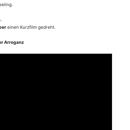
eling.
.
ber
einen Kurzfilm gedreht.
er Arroganz