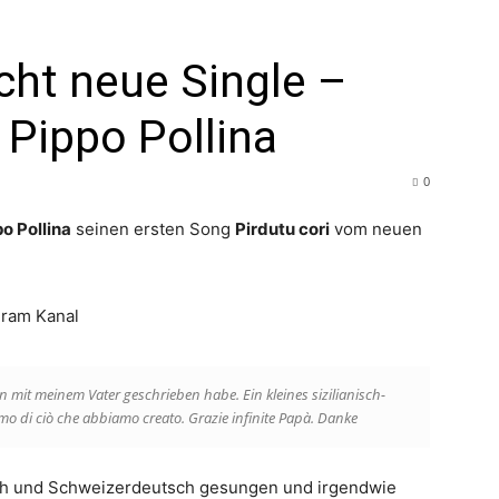
icht neue Single –
. Pippo Pollina
0
o Pollina
seinen ersten Song
Pirdutu cori
vom neuen
gram Kanal
n mit meinem Vater geschrieben habe. Ein kleines sizilianisch-
o di ciò che abbiamo creato. Grazie infinite Papà. Danke
isch und Schweizerdeutsch gesungen und irgendwie