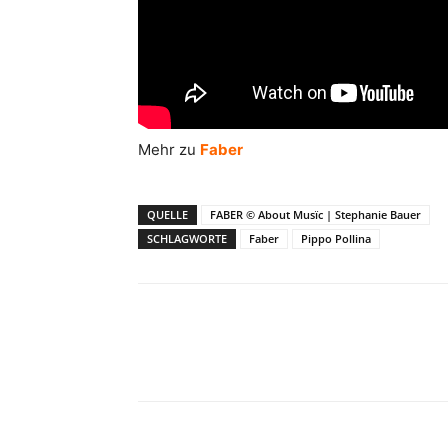
Mehr zu
Faber
QUELLE
FABER © About Musïc | Stephanie Bauer
SCHLAGWORTE
Faber
Pippo Pollina