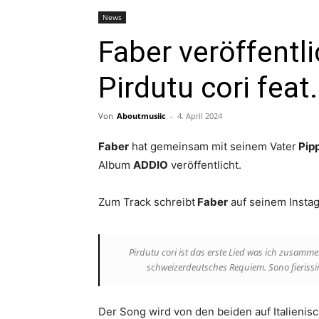
News
Faber veröffentl
Pirdutu cori feat
Von
Aboutmusiic
-
4. April 2024
Faber
hat gemeinsam mit seinem Vater
Pipp
Album
ADDIO
veröffentlicht.
Zum Track schreibt
Faber
auf seinem Insta
Pirdutu cori ist das erste Lied was ich zusamme
schweizerdeutsches Requiem. Sono fierissim
Der Song wird von den beiden auf Italien