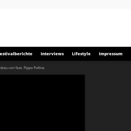
About
estivalberichte
Interviews
Lifestyle
Impressum
dutu cori feat. Pippo Pollina
Musïc