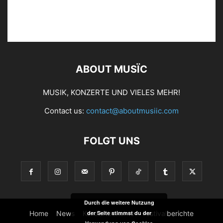
FATONI © About Musïc | Stephanie Bauer
ABOUT MUSÏC
MUSIK, KONZERTE UND VIELES MEHR!
Contact us:
contact@aboutmusiic.com
FATONI © About Musïc | Stephanie Bauer
FOLGT UNS
Durch die weitere Nutzung
der Seite stimmst du der
Home
News
Konzertberichte
Festivalberichte