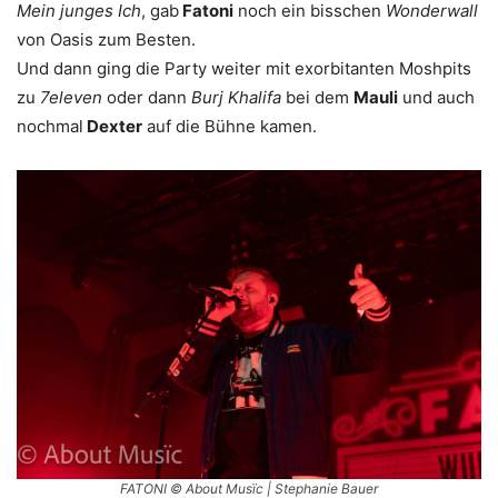
Mein junges Ich
, gab
Fatoni
noch ein bisschen
Wonderwall
von Oasis zum Besten.
Und dann ging die Party weiter mit exorbitanten Moshpits
zu
7eleven
oder dann
Burj Khalifa
bei dem
Mauli
und auch
nochmal
Dexter
auf die Bühne kamen.
FATONI © About Musïc | Stephanie Bauer