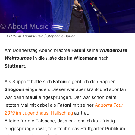
FATONI © About Musïc | Stephanie Bauer
Am Donnerstag Abend brachte
Fatoni
seine
Wunderbare
Welttournee
in die
Halle
des
Im Wizemann
nach
Stuttgart
.
Als Support hatte sich
Fatoni
eigentlich den Rapper
Shogoon
eingeladen. Dieser war aber krank und spontan
war dann
Mauli
eingesprungen. Der war schon beim
letzten Mal mit dabei als
Fatoni
mit seiner
Andorra Tour
2019
im Jugendhaus, Hallschlag
auftrat.
Alleine für die Tatsache, dass er ziemlich kurzfristig
eingesprungen war, feierte ihn das Stuttgarter Publikum.