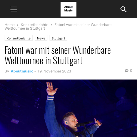
Home
Konzertberichte
Fatoni war mit seiner Wunderbare
Welttournee in Stuttgart
Konzertberichte
News
Stuttgart
Fatoni war mit seiner Wunderbare
Welttournee in Stuttgart
0
By
Aboutmusiic
-
19. November 2023