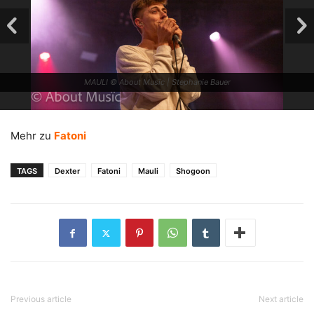
MAULI © About Musïc | Stephanie Bauer
Mehr zu
Fatoni
TAGS
Dexter
Fatoni
Mauli
Shogoon
MAULI © About Musïc | Stephanie Bauer
Previous article
Next article