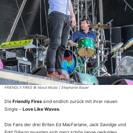
FRIENDLY FIRES © About Musïc | Stephanie Bauer
Die
Friendly Fires
sind endlich zurück mit ihrer neuen
Single –
Love Like Waves
.
Die Fans der drei Briten
Ed MacFarlane
,
Jack Savidge
und
Edd Gibson
mussten sich ganz schön lange gedulden.