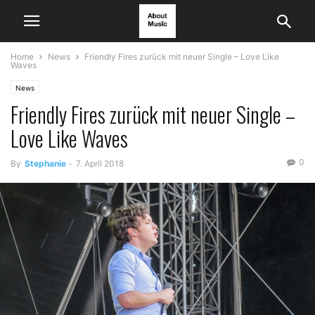
Home
News
Friendly Fires zurück mit neuer Single – Love Like
Waves
News
Friendly Fires zurück mit neuer Single –
Love Like Waves
0
By
Stephanie
-
7. April 2018