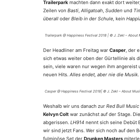
Trailerpark
machten dann exakt dort weiter
Zeilen von
Basti
,
Alligatoah
,
Sudden
und
Tim
überall
oder
Bleib in der Schule,
kein
Happi
Trailerpark @ Happiness Festival 2018 | © J. Zekl – About
Der Headliner am Freitag war
Casper
, der 
sich etwas weiter oben der Gürtellinie als 
sein, viele waren nur wegen ihm angereist 
neuen Hits.
Alles endet, aber nie die Musik
.
Casper @ Happiness Festival 2018| © J. Zekl – About Mus
Weshalb wir uns danach zur
Red Bull Music
Kelvyn Colt
war zunächst auf der Stage. Di
abgerissen.
LH914
nennt sich seine Debüt 
wir sind jetzt Fans. Wer sich noch auf den 
fulminöse Set der
Drunken Masters
miterle