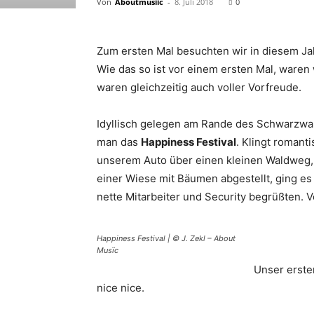
Von
Aboutmusiic
-
8. Juli 2018
0
Zum ersten Mal besuchten wir in diesem Ja
Wie das so ist vor einem ersten Mal, waren
waren gleichzeitig auch voller Vorfreude.
Idyllisch gelegen am Rande des Schwarzwal
man das
Happiness Festival
. Klingt romanti
unserem Auto über einen kleinen Waldweg,
einer Wiese mit Bäumen abgestellt, ging es
nette Mitarbeiter und Security begrüßten. V
Happiness Festival | © J. Zekl – About
Musïc
Unser erste
nice nice.