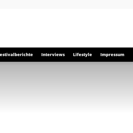
About
estivalberichte
Interviews
Lifestyle
Impressum
Musïc