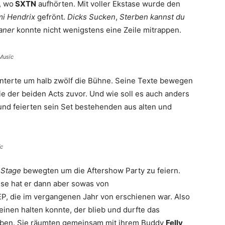
, wo
SXTN
aufhörten. Mit voller Ekstase wurde den
i Hendrix
gefrönt.
Dicks Sucken
,
Sterben kannst du
aner
konnte nicht wenigstens eine Zeile mitrappen.
 Musïc
enterte um halb zwölf die Bühne. Seine Texte bewegen
die der beiden Acts zuvor. Und wie soll es auch anders
und feierten sein Set bestehenden aus alten und
ïc
 Stage
bewegten um die Aftershow Party zu feiern.
ese hat er dann aber sowas von
EP, die im vergangenen Jahr von erschienen war. Also
Beinen halten konnte, der blieb und durfte das
ben. Sie räumten gemeinsam mit ihrem Buddy
Felly