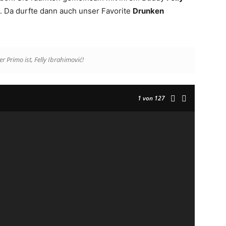
g. Da durfte dann auch unser Favorite
Drunken
er Primo ist,
Felly Ibrahimović
!
1
von 127