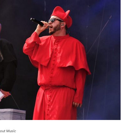
bout Musïc