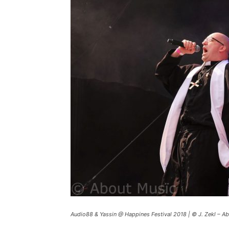
Audio88 & Yassin @ Happines Festival 2018 | © J. Zekl – A