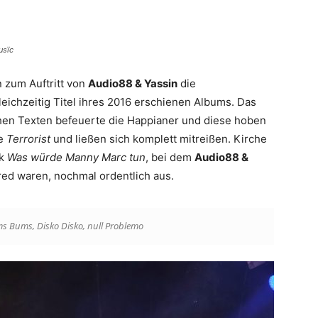
usïc
 zum Auftritt von
Audio88 & Yassin
die
gleichzeitig Titel ihres 2016 erschienen Albums. Das
chen Texten befeuerte die Happianer und diese hoben
ie
Terrorist
und ließen sich komplett mitreißen. Kirche
ck
Was würde Manny Marc tun
, bei dem
Audio88 &
ed waren, nochmal ordentlich aus.
 Bums, Disko Disko, null Problemo