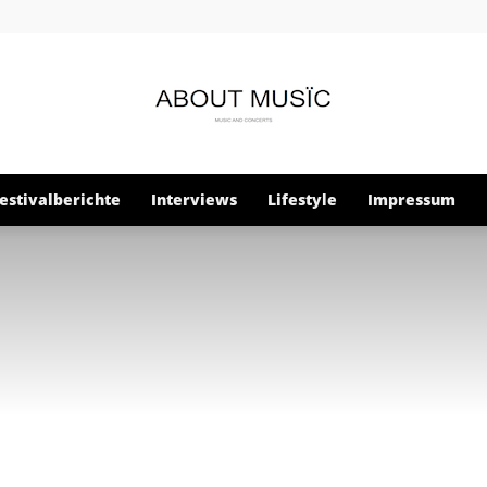
estivalberichte
Interviews
Lifestyle
Impressum
About
Musïc