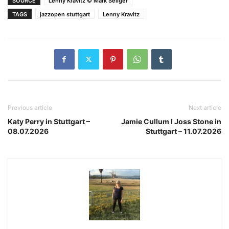
SOURCE
Lenny Kravitz © Mark Seliger
TAGS
jazzopen stuttgart
Lenny Kravitz
Previous article
Next article
Katy Perry in Stuttgart –
Jamie Cullum I Joss Stone in
08.07.2026
Stuttgart – 11.07.2026