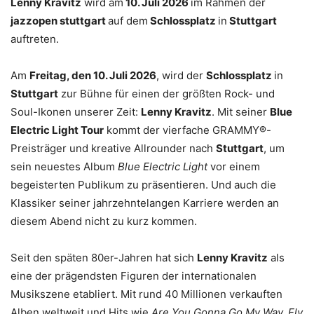
Lenny Kravitz
wird am
10. Juli 2026
im Rahmen der
jazzopen stuttgart
auf dem
Schlossplatz
in
Stuttgart
auftreten.
Am
Freitag, den 10. Juli 2026
, wird der
Schlossplatz
in
Stuttgart
zur Bühne für einen der größten Rock- und
Soul-Ikonen unserer Zeit:
Lenny Kravitz
. Mit seiner
Blue
Electric Light Tour
kommt der vierfache GRAMMY®-
Preisträger und kreative Allrounder nach
Stuttgart
, um
sein neuestes Album
Blue Electric Light
vor einem
begeisterten Publikum zu präsentieren. Und auch die
Klassiker seiner jahrzehntelangen Karriere werden an
diesem Abend nicht zu kurz kommen.
Seit den späten 80er-Jahren hat sich
Lenny Kravitz
als
eine der prägendsten Figuren der internationalen
Musikszene etabliert. Mit rund 40 Millionen verkauften
Alben weltweit und Hits wie
Are You Gonna Go My Way, Fly