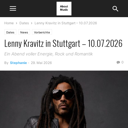
Home
Dates
Lenny Kravitz in Stuttgart – 10.07.2026
Dates
News
Vorberichte
Lenny Kravitz in Stuttgart – 10.07.2026
Ein Abend voller Energie, Rock und Romantik
0
By
Stephanie
-
29. Mai 2026