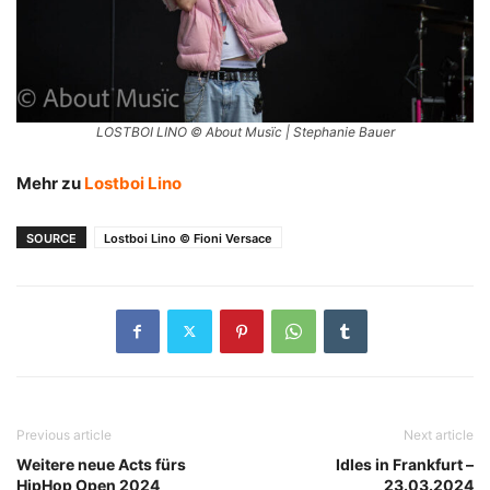
LOSTBOI LINO © About Musïc | Stephanie Bauer
Mehr zu
Lostboi Lino
SOURCE
Lostboi Lino © Fioni Versace
Previous article
Next article
Weitere neue Acts fürs
Idles in Frankfurt –
HipHop Open 2024
23.03.2024