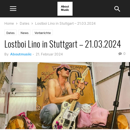
Home
Dates
Lostboi Lino in Stuttgart – 21.03.2024
Dates
News
Vorberichte
Lostboi Lino in Stuttgart – 21.03.2024
0
By
Aboutmusiic
-
21. Februar 2024