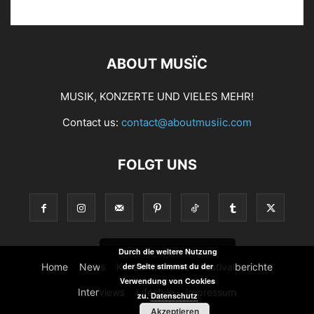
ABOUT MUSÏC
MUSIK, KONZERTE UND VIELES MEHR!
Contact us:
contact@aboutmusiic.com
FOLGT UNS
Durch die weitere Nutzung
Home
News
Konzertberichte
Festivalberichte
der Seite stimmst du der
Verwendung von Cookies
Interviews
Lifestyle
Impressum
zu.
Datenschutz
Akzeptieren