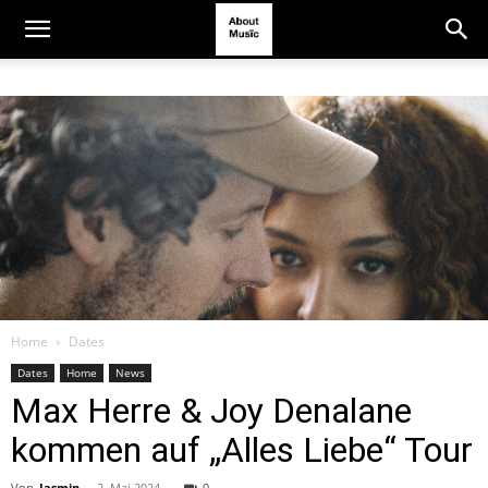
Home
Dates
Dates
Home
News
Max Herre & Joy Denalane
kommen auf „Alles Liebe“ Tour
Von
Jasmin
-
2. Mai 2024
0