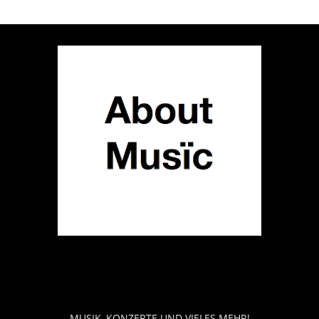
ABOUT MUSÏC
MUSIK, KONZERTE UND VIELES MEHR!