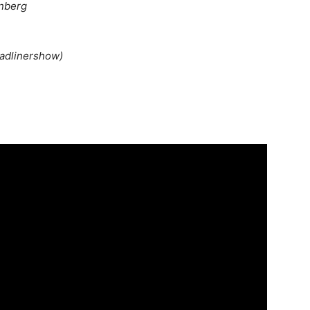
rnberg
adlinershow)