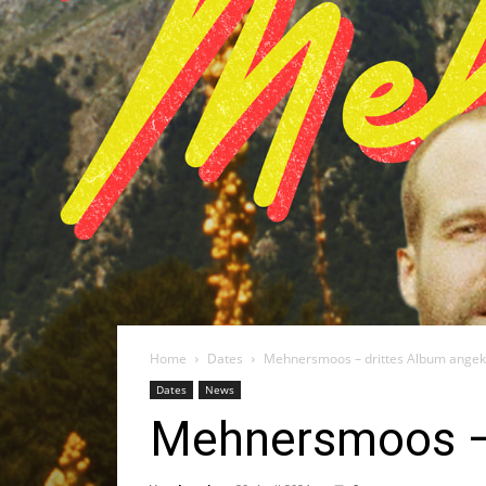
Home
Dates
Mehnersmoos – drittes Album angek
Dates
News
Mehnersmoos – 