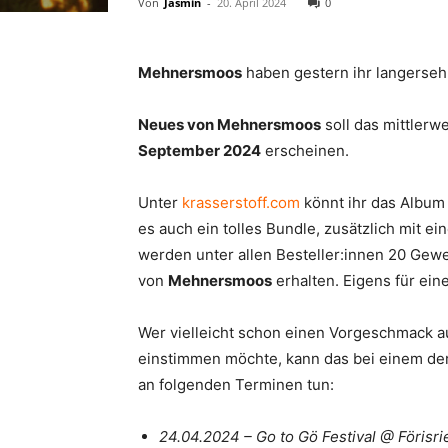
Von
Jasmin
-
20. April 2024
0
Mehnersmoos
haben gestern ihr langerseh
Neues von Mehnersmoos
soll das mittlerw
September 2024
erscheinen.
Unter
krasserstoff.com
könnt ihr das Album 
es auch ein tolles Bundle, zusätzlich mit 
werden unter allen Besteller:innen 20 Gewe
von
Mehnersmoos
erhalten. Eigens für ein
Wer vielleicht schon einen Vorgeschmack a
einstimmen möchte, kann das bei einem de
an folgenden Terminen tun:
24.04.2024 – Go to Gö Festival @ Förisri