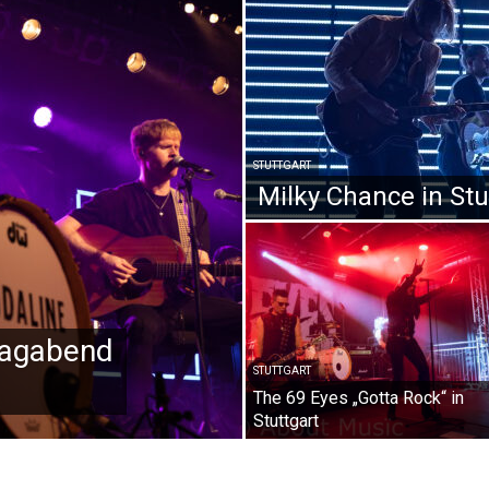
STUTTGART
Milky Chance in Stu
tagabend
STUTTGART
The 69 Eyes „Gotta Rock“ in
Stuttgart