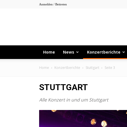
Anmelden / Beitreten
Home
News
Konzertberichte
Home
Konzertberichte
Stuttgart
Seite 3
STUTTGART
Alle Konzert in und um Stuttgart