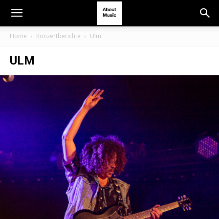
Home
Konzertberichte
Ulm
ULM