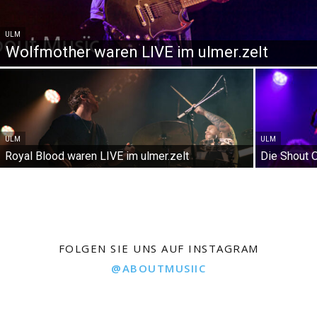
ULM
Wolfmother waren LIVE im ulmer.zelt
ULM
ULM
Royal Blood waren LIVE im ulmer.zelt
Die Shout 
FOLGEN SIE UNS AUF INSTAGRAM
@ABOUTMUSIIC