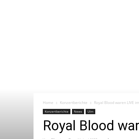
Home
Konzertberichte
Royal Blood waren LIVE im
Konzertberichte
News
Ulm
Royal Blood war