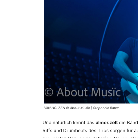
VAN HOLZEN © About Musïc | Stephanie Bauer
Und natürlich kennt das
ulmer.zelt
die Band
Riffs und Drumbeats des Trios sorgen für 