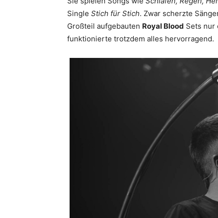
Sie spielen Songs wie
Schlafen, Regen, Her
Single
Stich für Stich
. Zwar scherzte Sänge
Großteil aufgebauten
Royal Blood
Sets nur 
funktionierte trotzdem alles hervorragend.