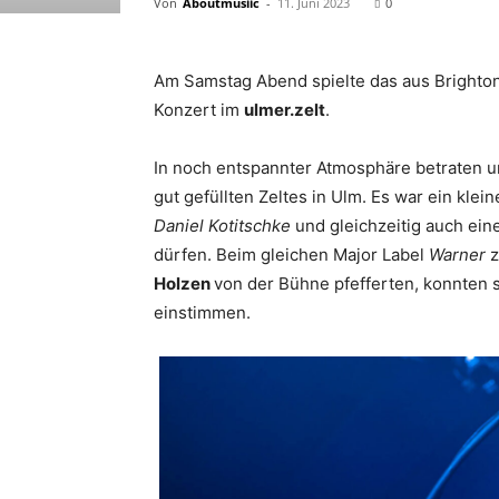
Von
Aboutmusiic
-
11. Juni 2023
0
Am Samstag Abend spielte das aus Bright
Konzert im
ulmer.zelt
.
In noch entspannter Atmosphäre betraten 
gut gefüllten Zeltes in Ulm. Es war ein klei
Daniel Kotitschke
und gleichzeitig auch ei
dürfen. Beim gleichen Major Label
Warner
z
Holzen
von der Bühne pfefferten, konnten 
einstimmen.