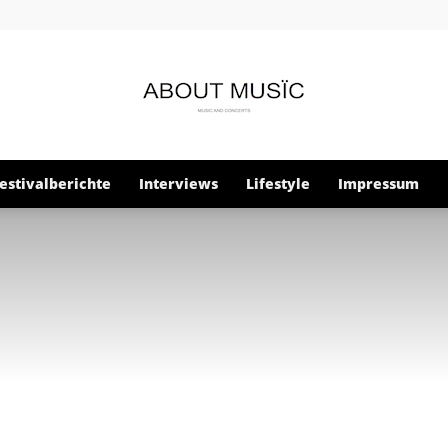
estivalberichte
Interviews
Lifestyle
Impressum
About
Musïc