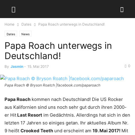
Home
Dates
Papa Roach unterwegs in Deutschland!
Dates
News
Papa Roach unterwegs in
Deutschland!
0
By
Jasmin
-
15. Mai 2017
Papa Roach © Bryson Roatch |facebook.com/paparoach
Papa Roach
kommen nach Deutschland! Die US Rocker
aus Kalifornien sind uns noch sehr gut durch ihren 2000-
er Hit
Last Resort
im Gedächtnis. Allerdings hat sich in den
letzten 17 Jahren so einiges getan. Ihr aktuelles Album Nr.
9 heißt
Crooked Teeth
und erscheint am
19. Mai 2017!
Mit