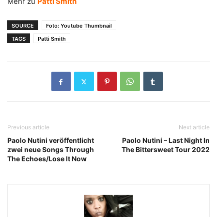
Mehr zu
Patti Smith
SOURCE
Foto: Youtube Thumbnail
TAGS
Patti Smith
Previous article
Next article
Paolo Nutini veröffentlicht
Paolo Nutini – Last Night In
zwei neue Songs Through
The Bittersweet Tour 2022
The Echoes/Lose It Now