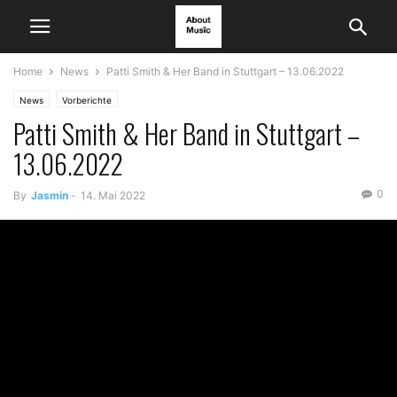
Home
News
Patti Smith & Her Band in Stuttgart – 13.06.2022
News
Vorberichte
Patti Smith & Her Band in Stuttgart –
13.06.2022
0
By
Jasmin
-
14. Mai 2022