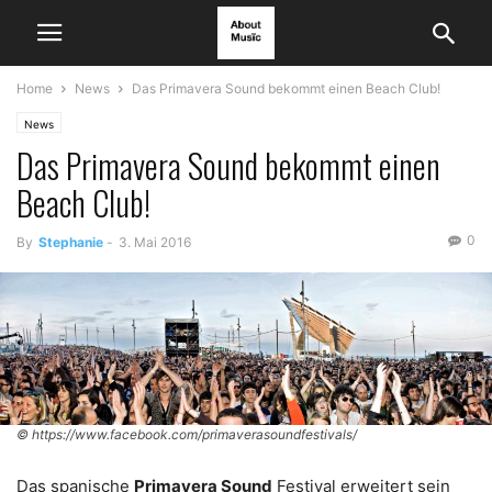
Home
News
Das Primavera Sound bekommt einen Beach Club!
News
Das Primavera Sound bekommt einen
Beach Club!
0
By
Stephanie
-
3. Mai 2016
© https://www.facebook.com/primaverasoundfestivals/
Das spanische
Primavera Sound
Festival erweitert sein