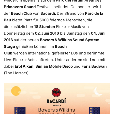
wiederum ebenfalls auf dem
Parc del Fòrum
Areal des
Primavera Sound
Festivals befindet. Gesponsert wird
der
Beach Club
von
Bacardi.
Der Strand von
Parc de la
Pau
bietet Platz für 5000 feiernde Menschen, die
die zusätzlichen
18 Stunden
Elektro-Musik von
Donnerstag dem
02. Juni 2016
bis Samstag den
04. Juni
2016
auf der neuen
Bowers & Wilkins Sound System
Stage
genießen können. Im
Beach
Club
werden international gefeierter DJs und berühmte
Live-Electro-Acts auftreten. Unter anderem sind neu mit
dabei
Erol
Alkan
,
Simian Mobile Disco
und
Faris Badwan
(The Horrors).