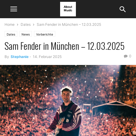
Home
Dates
Sam Fender in München – 12.03.2025
Dates
News
Vorberichte
Sam Fender in München – 12.03.2025
0
By
Stephanie
-
14. Februar 2025