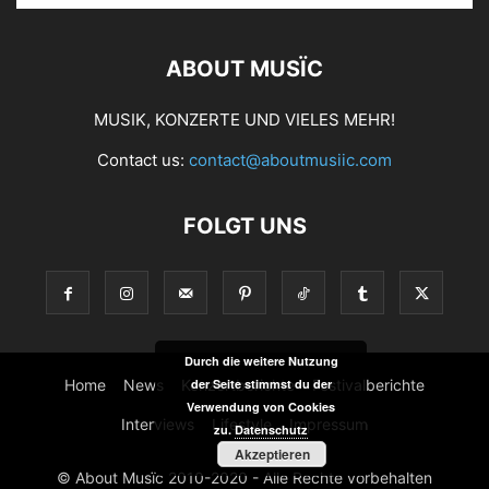
ABOUT MUSÏC
MUSIK, KONZERTE UND VIELES MEHR!
Contact us:
contact@aboutmusiic.com
FOLGT UNS
Durch die weitere Nutzung
der Seite stimmst du der
Home
News
Konzertberichte
Festivalberichte
Verwendung von Cookies
Interviews
Lifestyle
Impressum
zu.
Datenschutz
Akzeptieren
© About Musïc 2010-2020 - Alle Rechte vorbehalten