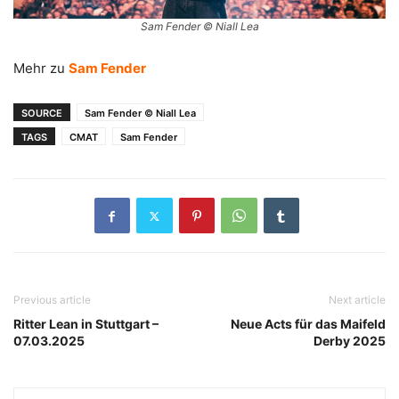
Sam Fender © Niall Lea
Mehr zu
Sam Fender
SOURCE
Sam Fender © Niall Lea
TAGS
CMAT
Sam Fender
Previous article
Next article
Ritter Lean in Stuttgart –
Neue Acts für das Maifeld
07.03.2025
Derby 2025