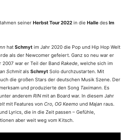
Rahmen seiner
Herbst Tour 2022
in die
Halle
des
Im
nn
hat
Schmyt
im Jahr 2020 die Pop und Hip Hop Welt
urde als der Newcomer gefeiert. Ganz so neu war er
hr 2007 war er Teil der Band
Rakede
, welche sich im
ian Schmit
als
Schmyt
Solo durchzustarten. Mit
uch die großen Stars der deutschen Musik Szene. Der
fmerksam und produzierte den Song
Taximann.
Es
r unter anderem
RIN
mit an Board war. In diesem Jahr
elt
mit Features von
Cro, OG Keemo
und
Majan
raus.
nd Lyrics, die in die Zeit passen – Gefühle,
tionen aber weit weg vom Kitsch.