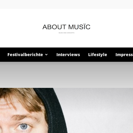
Festivalberichte
Interviews
Lifestyle
Impres
About
Musïc