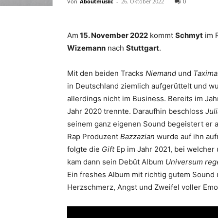
Von
Aboutmusiic
-
26. Oktober 2022
0
Am
15. November 2022
kommt
Schmyt
im 
Wizemann
nach
Stuttgart
.
Mit den beiden Tracks
Niemand
und
Taxima
in Deutschland ziemlich aufgerüttelt und w
allerdings nicht im Business. Bereits im Ja
Jahr 2020 trennte. Daraufhin beschloss
Jul
seinem ganz eigenen Sound begeistert er a
Rap Produzent
Bazzazian
wurde auf ihn au
folgte die
Gift
Ep im Jahr 2021, bei welche
kam dann sein Debüt Album
Universum reg
Ein freshes Album mit richtig gutem Sound u
Herzschmerz, Angst und Zweifel voller Emo