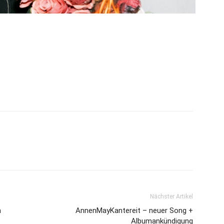
Nächster Artikel
n
AnnenMayKantereit – neuer Song +
Albumankündigung