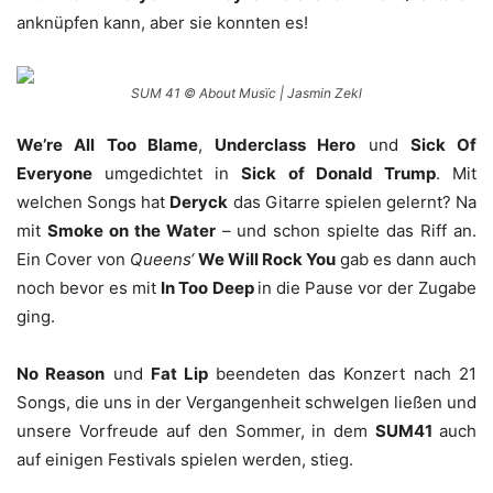
anknüpfen kann, aber sie konnten es!
SUM 41 © About Musïc | Jasmin Zekl
We’re All Too Blame
,
Underclass Hero
und
Sick Of
Everyone
umgedichtet in
Sick of Donald Trump
. Mit
welchen Songs hat
Deryck
das Gitarre spielen gelernt? Na
mit
Smoke on the Water
– und schon spielte das Riff an.
Ein Cover von
Queens‘
We Will Rock You
gab es dann auch
noch bevor es mit
In Too Deep
in die Pause vor der Zugabe
ging.
No Reason
und
Fat Lip
beendeten das Konzert nach 21
Songs, die uns in der Vergangenheit schwelgen ließen und
unsere Vorfreude auf den Sommer, in dem
SUM41
auch
auf einigen Festivals spielen werden, stieg.