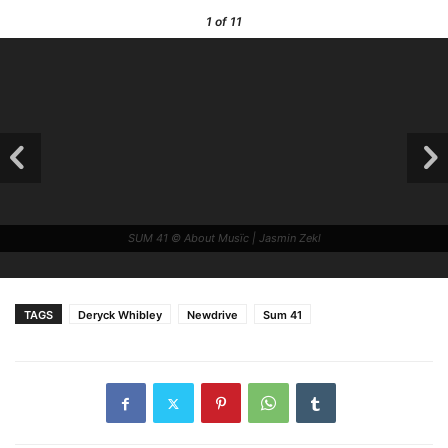
1
of 11
SUM 41 © About Musïc | Jasmin Zekl
TAGS
Deryck Whibley
Newdrive
Sum 41