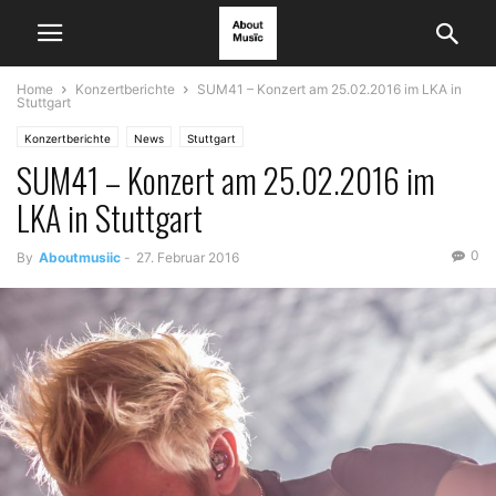
Home
Konzertberichte
SUM41 – Konzert am 25.02.2016 im LKA in
Stuttgart
Konzertberichte
News
Stuttgart
SUM41 – Konzert am 25.02.2016 im
LKA in Stuttgart
0
By
Aboutmusiic
-
27. Februar 2016