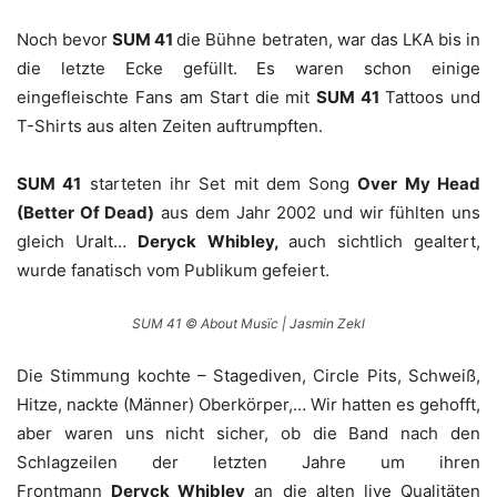
Noch bevor
SUM 41
die Bühne betraten, war das LKA bis in
die letzte Ecke gefüllt. Es waren schon einige
eingefleischte Fans am Start die mit
SUM 41
Tattoos und
T-Shirts aus alten Zeiten auftrumpften.
SUM 41
starteten ihr Set mit dem Song
Over My Head
(Better Of Dead)
aus dem Jahr 2002 und wir fühlten uns
gleich Uralt…
Deryck
Whibley,
auch sichtlich gealtert,
wurde fanatisch vom Publikum gefeiert.
SUM 41 © About Musïc | Jasmin Zekl
Die Stimmung kochte – Stagediven, Circle Pits, Schweiß,
Hitze, nackte (Männer) Oberkörper,… Wir hatten es gehofft,
aber waren uns nicht sicher, ob die Band nach den
Schlagzeilen der letzten Jahre um ihren
Frontmann
Deryck
Whibley
an die alten live Qualitäten