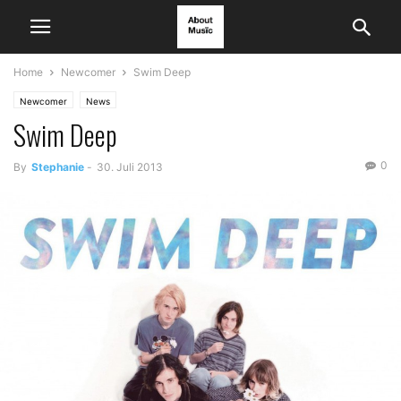
Home
Newcomer
Swim Deep
Newcomer
News
Swim Deep
0
By
Stephanie
-
30. Juli 2013