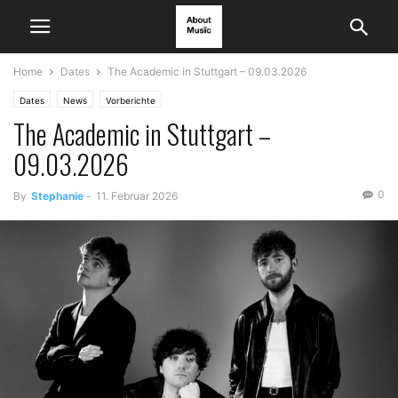
Home
Dates
The Academic in Stuttgart – 09.03.2026
Dates
News
Vorberichte
The Academic in Stuttgart –
09.03.2026
0
By
Stephanie
-
11. Februar 2026