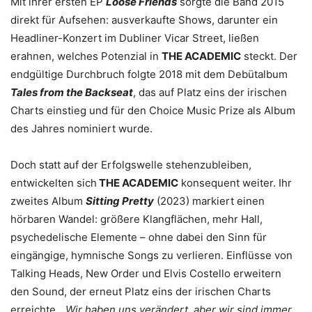
Mit ihrer ersten EP
Loose Friends
sorgte die Band 2015
direkt für Aufsehen: ausverkaufte Shows, darunter ein
Headliner-Konzert im Dubliner Vicar Street, ließen
erahnen, welches Potenzial in
THE ACADEMIC
steckt. Der
endgültige Durchbruch folgte 2018 mit dem Debütalbum
Tales from the Backseat
, das auf Platz eins der irischen
Charts einstieg und für den Choice Music Prize als Album
des Jahres nominiert wurde.
Doch statt auf der Erfolgswelle stehenzubleiben,
entwickelten sich
THE ACADEMIC
konsequent weiter. Ihr
zweites Album
Sitting Pretty
(2023) markiert einen
hörbaren Wandel: größere Klangflächen, mehr Hall,
psychedelische Elemente – ohne dabei den Sinn für
eingängige, hymnische Songs zu verlieren. Einflüsse von
Talking Heads, New Order und Elvis Costello erweitern
den Sound, der erneut Platz eins der irischen Charts
erreichte. „
Wir haben uns verändert, aber wir sind immer