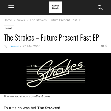
Home
News
The Strokes – Future Present Past EP
News
The Strokes – Future Present Past EP
0
By
Jasmin
-
27. Mai 2016
© www.facebook.com/thestrokes
Es tut sich was bei
The Strokes
!