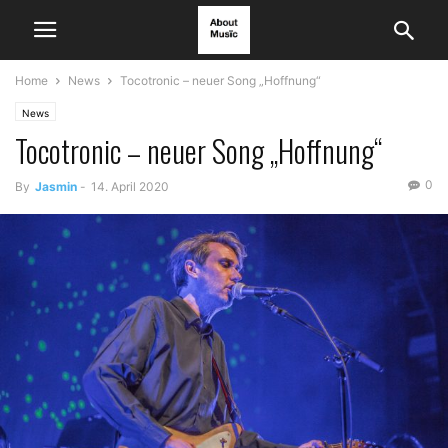
Home
News
Tocotronic – neuer Song „Hoffnung“
News
Tocotronic – neuer Song „Hoffnung“
0
By
Jasmin
-
14. April 2020