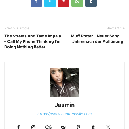
Previous article
Next article
The Streets und Tame Impala
Muff Potter – Neuer Song 11
– Call My Phone Thinking I’m
Jahre nach der Auflösung!
Doing Nothing Better
Jasmin
https://www.aboutmusiic.com