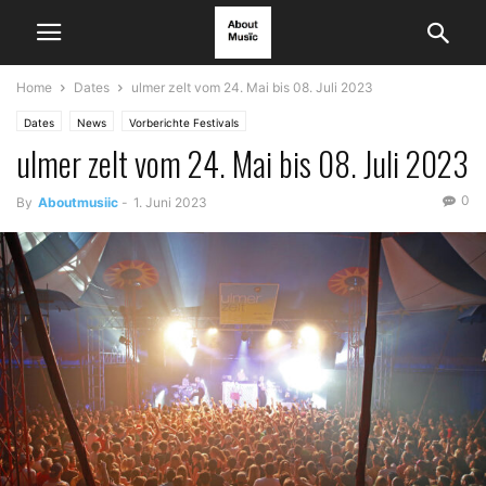
Home
Dates
ulmer zelt vom 24. Mai bis 08. Juli 2023
Dates
News
Vorberichte Festivals
ulmer zelt vom 24. Mai bis 08. Juli 2023
0
By
Aboutmusiic
-
1. Juni 2023