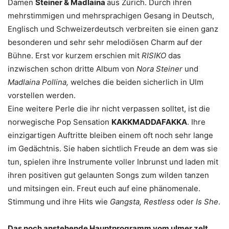
Damen
Steiner & Madlaina
aus Zürich. Durch ihren
mehrstimmigen und mehrsprachigen Gesang in Deutsch,
Englisch und Schweizerdeutsch verbreiten sie einen ganz
besonderen und sehr sehr melodiösen Charm auf der
Bühne.
Erst vor kurzem erschien mit
RISIKO
das
inzwischen schon dritte Album von
Nora Steiner
und
Madlaina Pollina,
welches die beiden sicherlich in Ulm
vorstellen werden.
Eine weitere Perle die ihr nicht verpassen solltet, ist die
norwegische Pop Sensation
KAKKMADDAFAKKA
. Ihre
einzigartigen Auftritte bleiben einem oft noch sehr lange
im Gedächtnis. Sie haben sichtlich Freude an dem was sie
tun, spielen ihre Instrumente voller Inbrunst und laden mit
ihren positiven gut gelaunten Songs zum wilden tanzen
und mitsingen ein. Freut euch auf eine phänomenale.
Stimmung und ihre Hits wie
Gangsta, Restless
oder
Is She
.
Das noch anstehende Hauptprogramm vom ulmer zelt