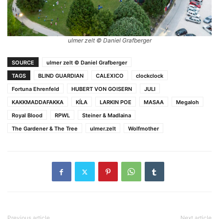
ulmer zelt © Daniel Grafberger
SOURCE
ulmer zelt © Daniel Grafberger
TAGS
BLIND GUARDIAN
CALEXICO
clockclock
Fortuna Ehrenfeld
HUBERT VON GOISERN
JULI
KAKKMADDAFAKKA
KÍLA
LARKIN POE
MASAA
Megaloh
Royal Blood
RPWL
Steiner & Madlaina
The Gardener & The Tree
ulmer.zelt
Wolfmother
Previous article
Next article