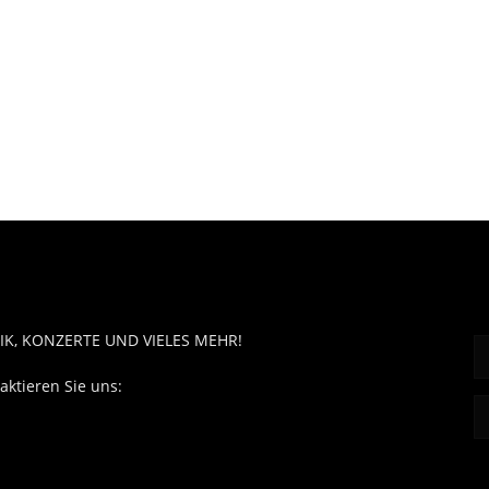
OUT MUSÏC
F
IK, KONZERTE UND VIELES MEHR!
aktieren Sie uns:
contact@aboutmusiic.com