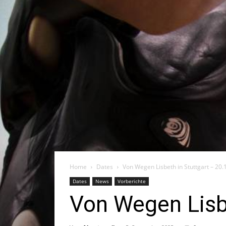
Home
Dates
Von Wegen Lisbeth in Stuttgart – 20
Dates
News
Vorberichte
Von Wegen Lisb