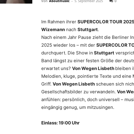
Von
Aboutmusiic
-
5. September 2025
0
Im Rahmen ihrer
SUPERCOLOR TOUR 202
Wizemann
nach
Stuttgart
.
Nach einem Jahr Pause zieht die Berliner 
2025 wieder los – mit der
SUPERCOLOR T
durchquert. Die Show in
Stuttgart
verspric
Band längst zu einer festen Größe der de
erwartet uns?
Von Wegen Lisbeth
bleiben 
Melodien, kluge, pointierte Texte und ein
Griff.
Von Wegen Lisbeth
scheuen sich nich
Gesellschaftsbilder zu verwandeln.
Von We
anfühlen: persönlich, doch universell – mu
eingängig genug, um mitzusingen.
Einlass: 19:00 Uhr