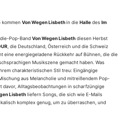
5
kommen
Von Wegen Lisbeth
in die
Halle
des
Im
Indie-Pop-Band
Von Wegen Lisbeth
diesen Herbst
OUR
, die Deutschland, Österreich und die Schweiz
ht eine energiegeladene Rückkehr auf Bühnen, die die
utschsprachigen Musikszene gemacht haben. Was
ihrem charakteristischen Stil treu: Eingängige
e Mischung aus Melancholie und mitreißendem Pop-
t davor, Alltagsbeobachtungen in scharfzüngige
gen Lisbeth
liefern Songs, die sich wie E-Mails
sikalisch komplex genug, um zu überraschen, und