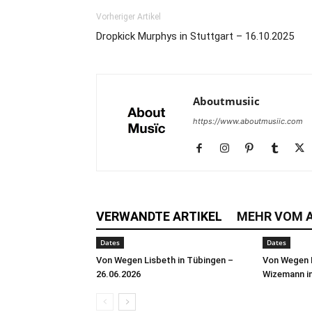
Vorheriger Artikel
Dropkick Murphys in Stuttgart – 16.10.2025
Aboutmusiic
https://www.aboutmusiic.com
VERWANDTE ARTIKEL
MEHR VOM 
Dates
Dates
Von Wegen Lisbeth in Tübingen –
Von Wegen 
26.06.2026
Wizemann i