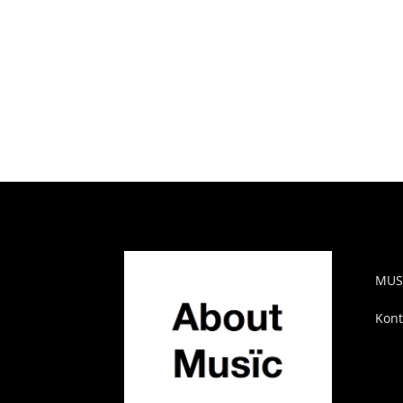
AB
MUS
Kont