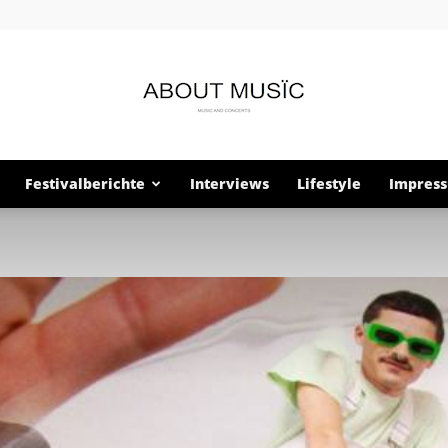
Festivalberichte
Interviews
Lifestyle
Impres
About
Musïc