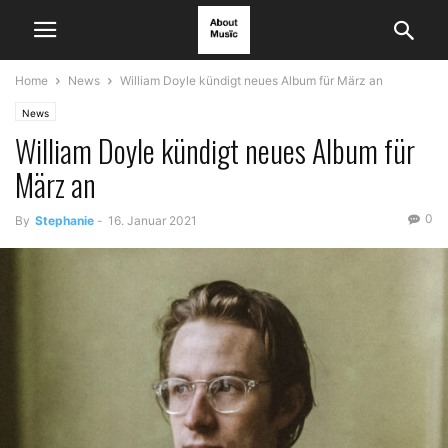
Home
News
William Doyle kündigt neues Album für März an
News
William Doyle kündigt neues Album für
März an
0
By
Stephanie
-
16. Januar 2021