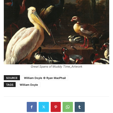
Great Spans of Muddy Time_Artwork
SOURCE
William Doyle © Ryan MacPhail
TAGS
William Doyle